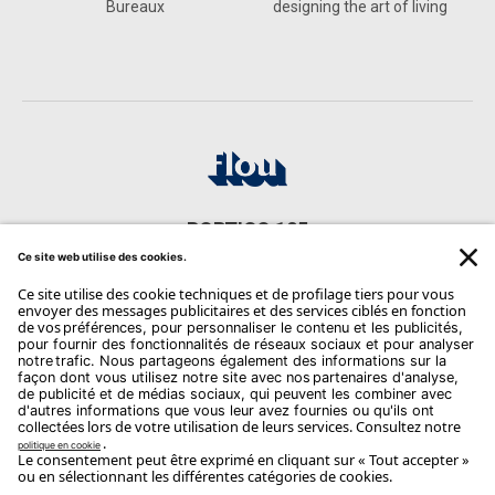
Bureaux
designing the art of living
PORTICO 185
Via C. Battisti, 185, 24025 Gazzaniga BG, Italia
CONTACTS
Phone: +39 035 711520
Email:
info@portico185.com
Copyright Flou 2026